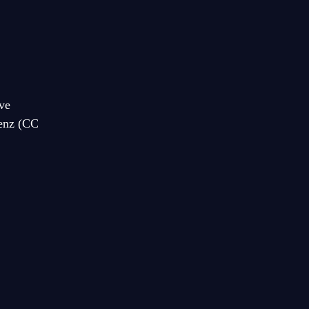
ive
zenz (CC