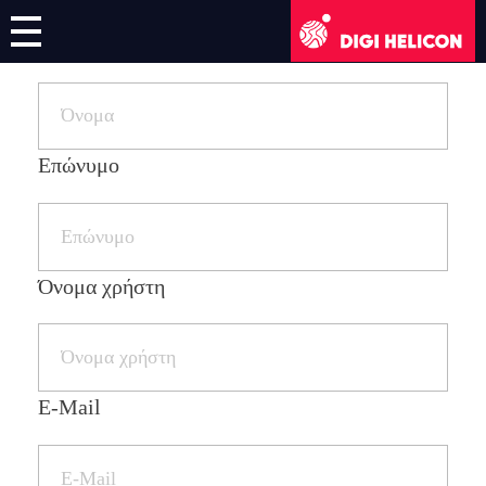
Όνομα
DIGI HELICON
Διαδικτυακό Μάθημα
Εγγραφή/Σύνδεση
Επώνυμο
Ελληνικά
Όνομα χρήστη
Αγγλικά
Γερμανικά
Γαλλικά
E-Mail
Ιταλικά